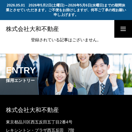
2026.05.01 2026年5月2日(土曜日)～2026年5月6日(水曜日)までの期間休
業とさせていただきます。ご不便をお掛けしますが、何卒ご了承の程お願い
申し上げます。
会社概要
採用エントリー
株式会社大和不動産
登録されている記事はございません。
トップページ
ENTRY
会社概要
採用エントリー
組織図
株式会社大和不動産
反社会的勢力に対する基本方針
東京都品川区西五反田五丁目2番4号
レキシントン・プラザ西五反田 7階